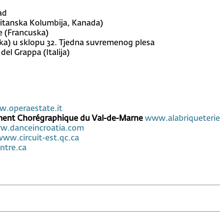
ad
Britanska Kolumbija, Kanada)
ne (Francuska)
tska) u sklopu 32. Tjedna suvremenog plesa
del Grappa (Italija)
.operaestate.it
pment Chorégraphique du Val-de-Marne
www.alabriqueteri
.danceincroatia.com
www.circuit-est.qc.ca
tre.ca