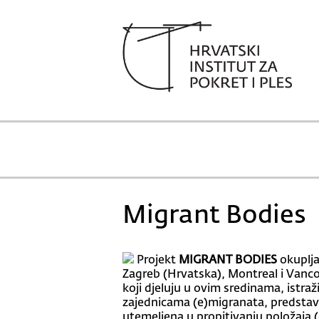
Migrant Bodies
Projekt
MIGRANT BODIES
okuplja
Zagreb (Hrvatska), Montreal i Vanco
koji djeluju u ovim sredinama, istraž
zajednicama (e)migranata, predstavni
utemeljena u propitivanju položaja 