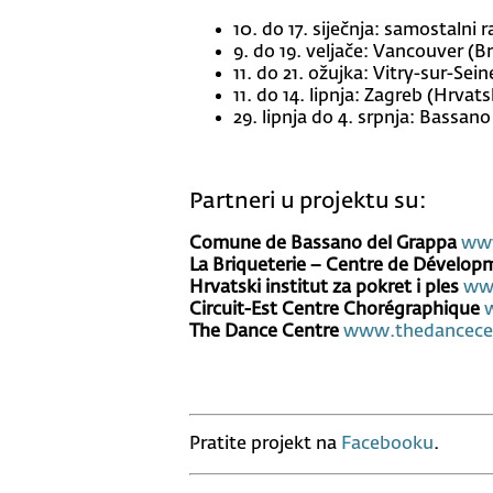
10. do 17. siječnja: samostalni r
9. do 19. veljače: Vancouver (
11. do 21. ožujka: Vitry-sur-Sei
11. do 14. lipnja: Zagreb (Hrva
29. lipnja do 4. srpnja: Bassano 
Partneri u projektu su:
Comune de Bassano del Grappa
www
La Briqueterie – Centre de Dévelo
Hrvatski institut za pokret i ples
www
Circuit-Est Centre Chorégraphique
The Dance Centre
www.thedancecen
Pratite projekt na
Facebooku
.