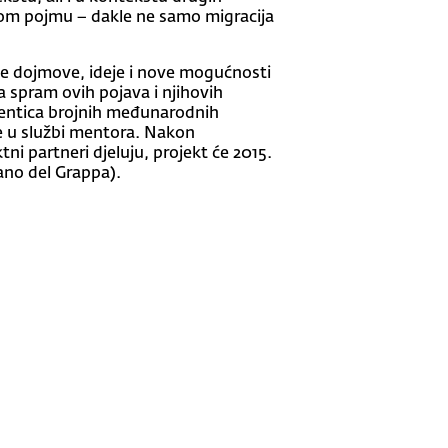
okom pojmu – dakle ne samo migracija
oje dojmove, ideje i nove mogućnosti
a spram ovih pojava i njihovih
tentica brojnih međunarodnih
ke u službi mentora. Nakon
ni partneri djeluju, projekt će 2015.
ano del Grappa).