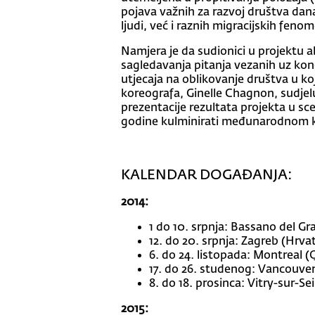
pojava važnih za razvoj društva dana
ljudi, već i raznih migracijskih fenom
Namjera je da sudionici u projektu a
sagledavanja pitanja vezanih uz konc
utjecaja na oblikovanje društva u 
koreografa, Ginelle Chagnon, sudjel
prezentacije rezultata projekta u sc
godine kulminirati međunarodnom kon
KALENDAR DOGAĐANJA:
2014:
1 do 10. srpnja: Bassano del Gra
12. do 20. srpnja: Zagreb (Hrva
6. do 24. listopada: Montreal 
17. do 26. studenog: Vancouve
8. do 18. prosinca: Vitry-sur-S
2015: