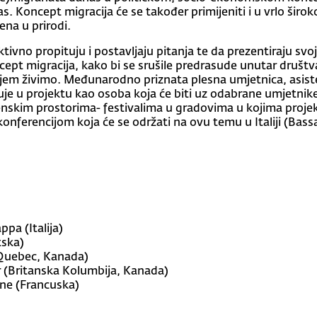
s. Koncept migracija će se također primijeniti i u vrlo šir
ena u prirodi.
ktivno propituju i postavljaju pitanja te da prezentiraju sv
ept migracija, kako bi se srušile predrasude unutar društv
kojem živimo. Međunarodno priznata plesna umjetnica, asis
uje u projektu kao osoba koja će biti uz odabrane umjetni
enskim prostorima- festivalima u gradovima u kojima projekt
ferencijom koja će se održati na ovu temu u Italiji (Bass
ppa (Italija)
tska)
(Quebec, Kanada)
r (Britanska Kolumbija, Kanada)
eine (Francuska)