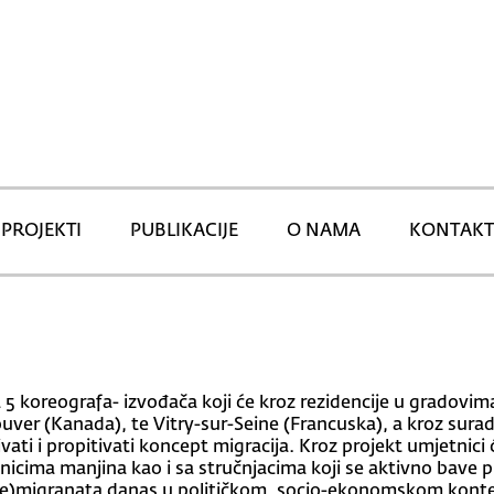
PROJEKTI
PUBLIKACIJE
O NAMA
KONTAKT
 5 koreografa- izvođača koji će kroz rezidencije u gradovima
uver (Kanada), te Vitry-sur-Seine (Francuska), a kroz sura
ivati i propitivati koncept migracija. Kroz projekt umjetnici
cima manjina kao i sa stručnjacima koji se aktivno bave pit
(e)migranata danas u političkom, socio-ekonomskom kontek