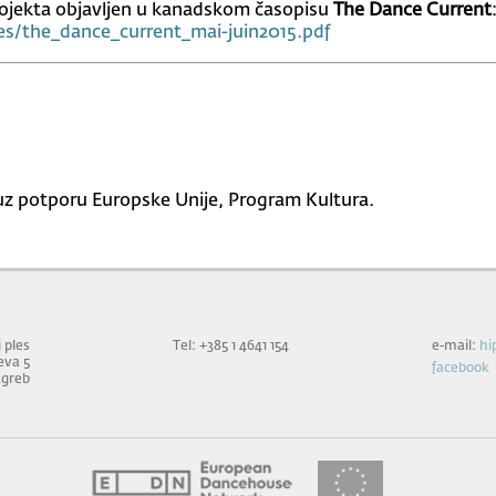
projekta objavljen u kanadskom časopisu
The Dance Current
es/the_dance_current_mai-juin2015.pdf
n uz potporu Europske Unije, Program Kultura.
 ples
Tel: +385 1 4641 154
e-mail:
hi
eva 5
facebook
agreb