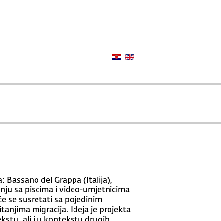
: Bassano del Grappa (Italija),
dnju sa piscima i video-umjetnicima
 će se susretati sa pojedinim
anjima migracija. Ideja je projekta
stu, ali i u kontekstu drugih